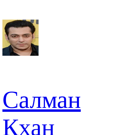
Салман
Кхан