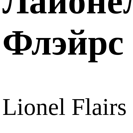
Лайоне
Флэйрс
Lionel Flairs