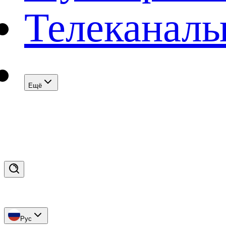
Телеканал
Eщё
Рус