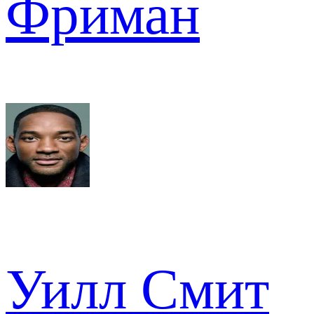
Фриман
Уилл Смит