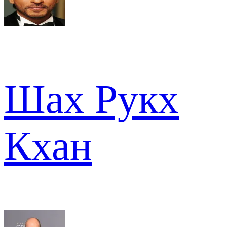
Шах Рукх
Кхан