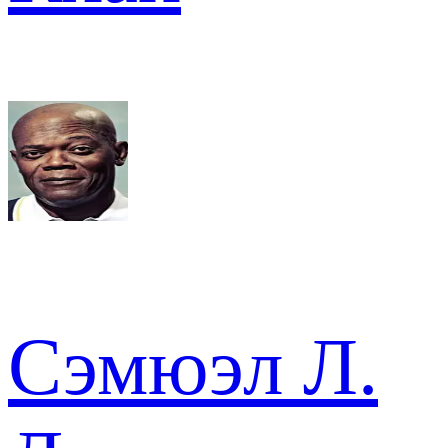
Сэмюэл Л.