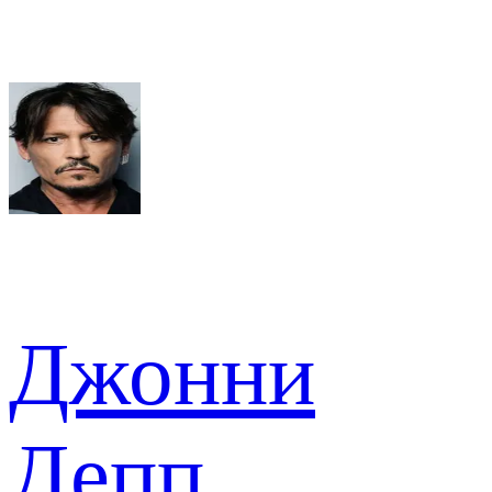
Джонни
Депп