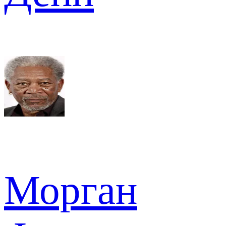
Морган