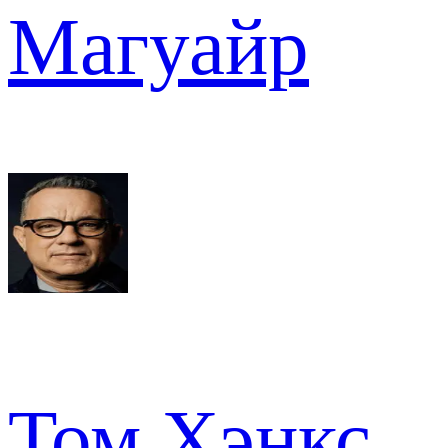
Магуайр
Том Хэнкс