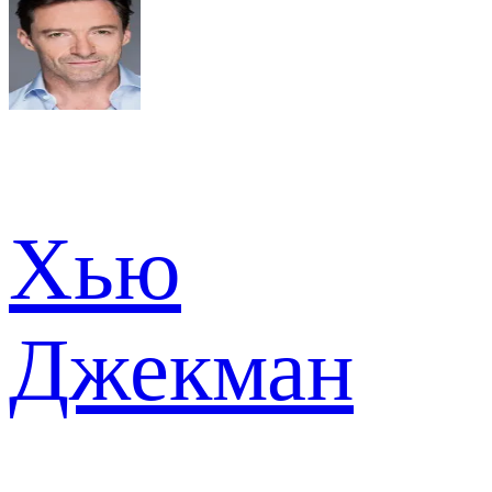
Хью
Джекман