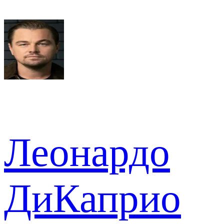
Леонардо
ДиКаприо