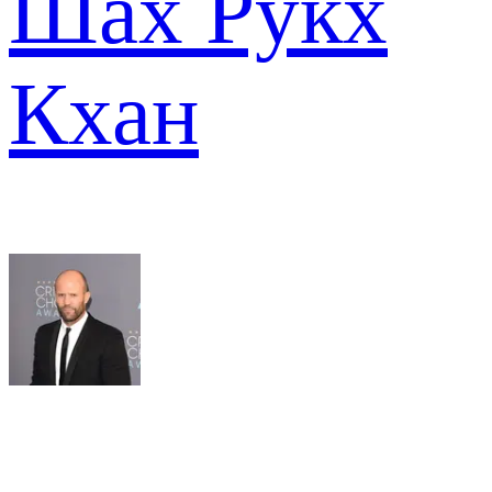
Шах Рукх
Кхан