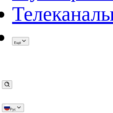
Телеканал
Eщё
Рус