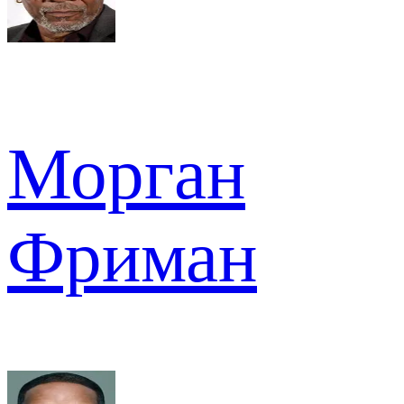
Морган
Фриман