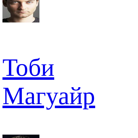
Тоби
Магуайр