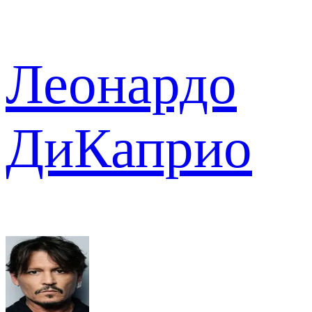
Леонардо
ДиКаприо