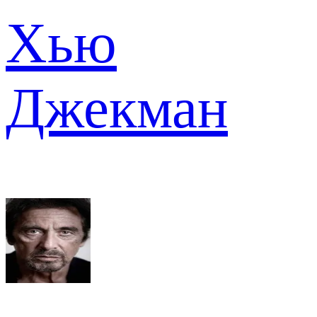
Хью
Джекман