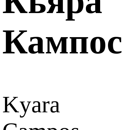
Кьяра
Кампос
Kyara