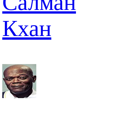
Салман
Кхан