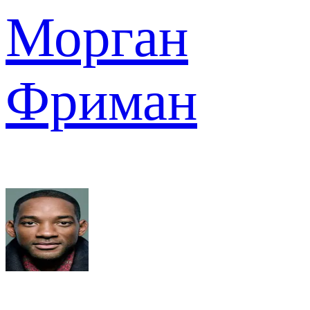
Морган
Фриман