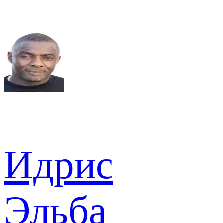
Идрис
Эльба