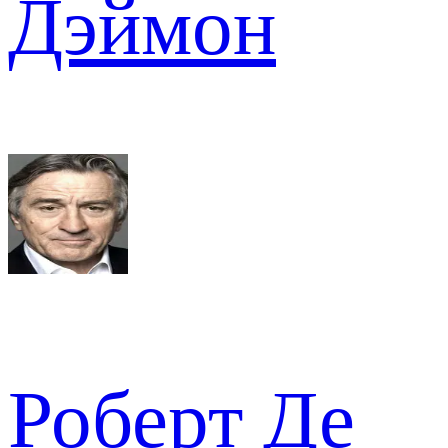
Дэймон
Роберт Де