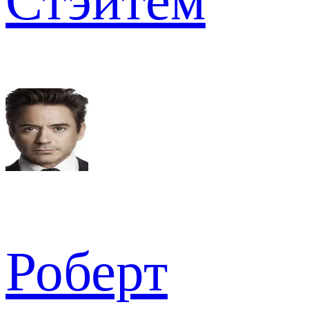
Стэйтем
Роберт