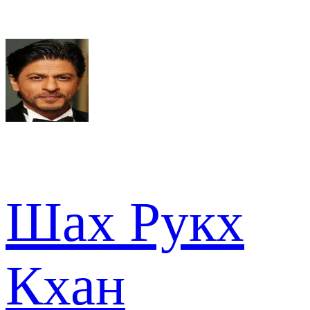
Шах Рукх
Кхан