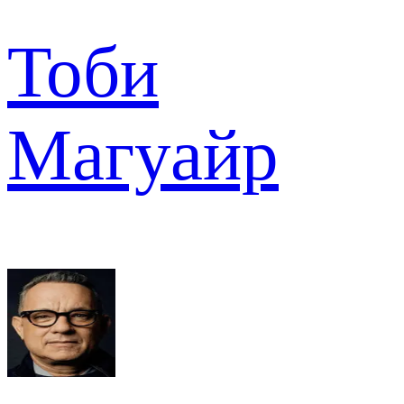
Тоби
Магуайр