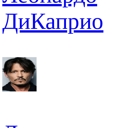
ДиКаприо