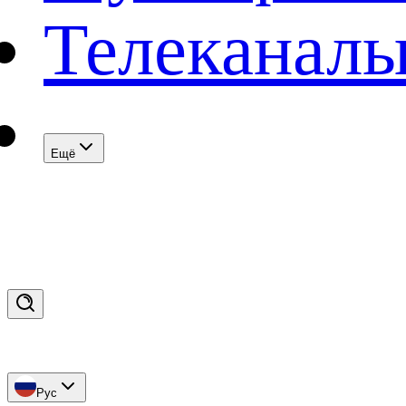
Телеканал
Eщё
Рус