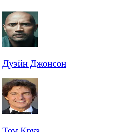
Дуэйн Джонсон
Том Круз