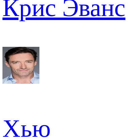
Крис Эванс
Хью