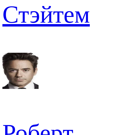
Стэйтем
Роберт