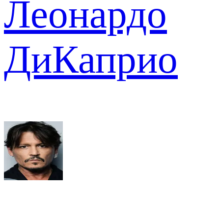
Леонардо
ДиКаприо