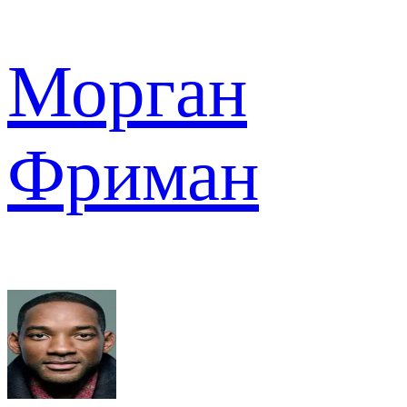
Морган
Фриман