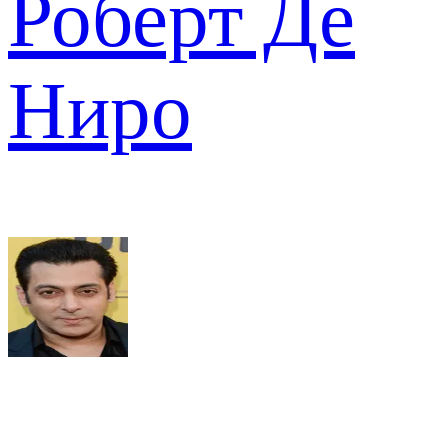
Роберт Де
Ниро