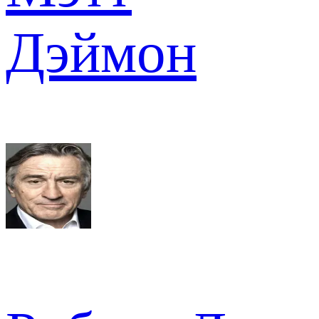
Дэймон