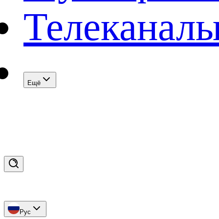
Телеканал
Eщё
Рус