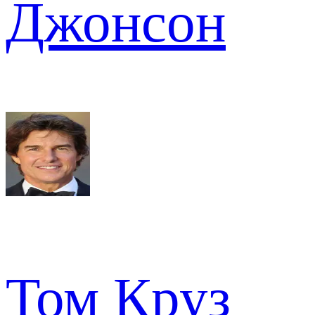
Джонсон
Том Круз