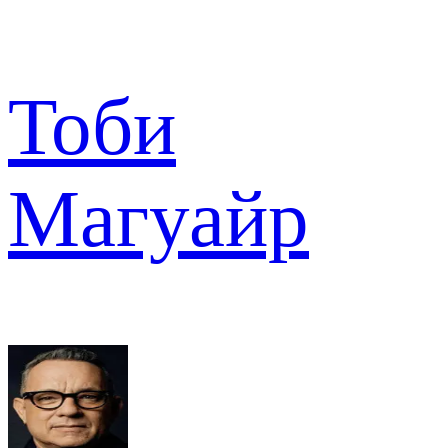
Тоби
Магуайр