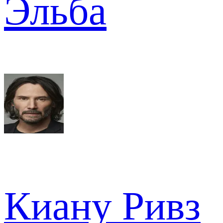
Эльба
Киану Ривз