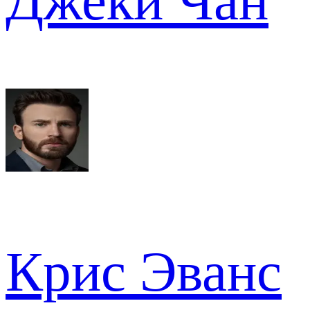
Джеки Чан
Крис Эванс