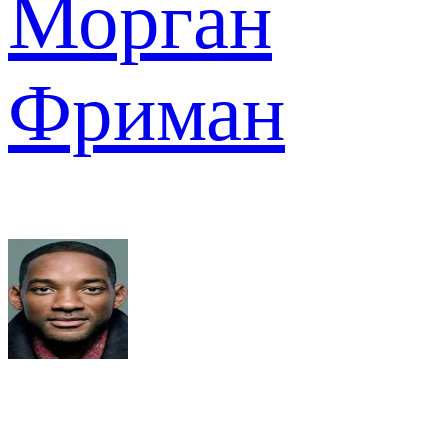
Морган
Фриман