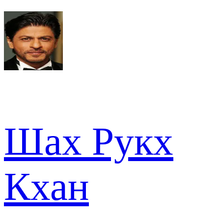
Шах Рукх
Кхан