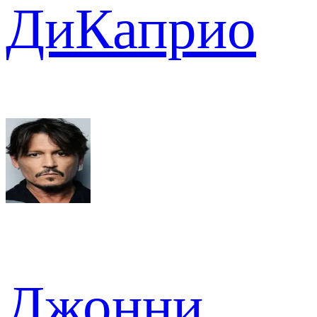
ДиКаприо
Джонни