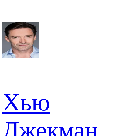
Хью
Джекман