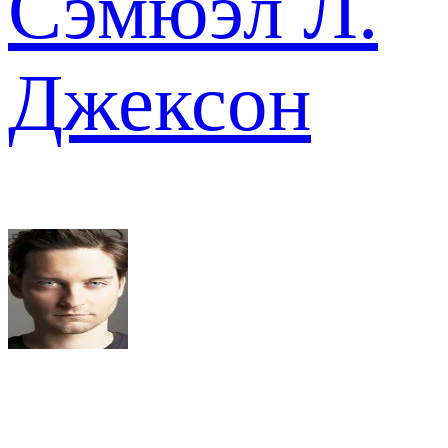
Сэмюэл Л.
Джексон