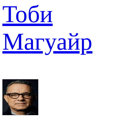
Тоби
Магуайр