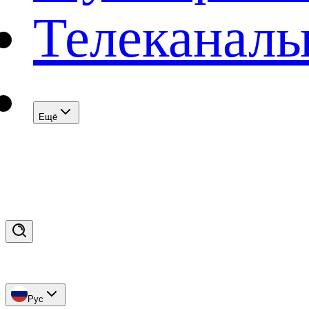
Телеканал
Eщё
Рус