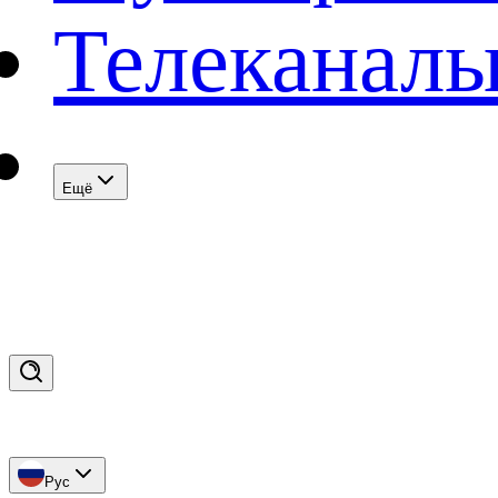
Телеканал
Eщё
Рус