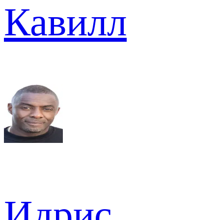
Кавилл
Идрис