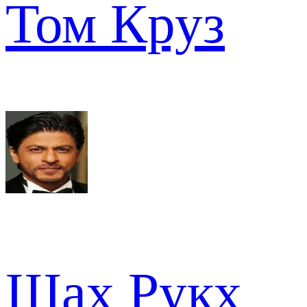
Том Круз
Шах Рукх