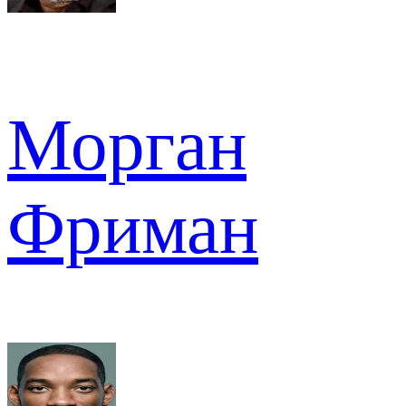
Морган
Фриман