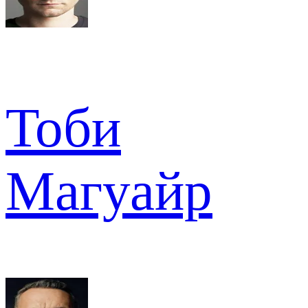
Тоби
Магуайр