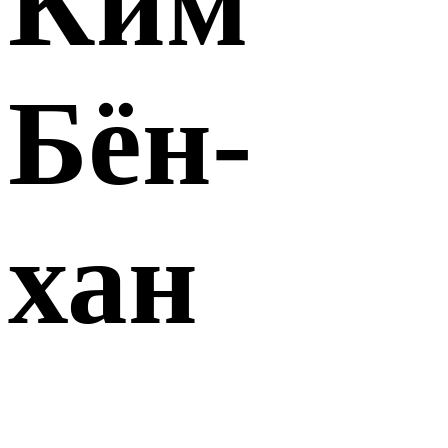
Ким
Бён-
хан