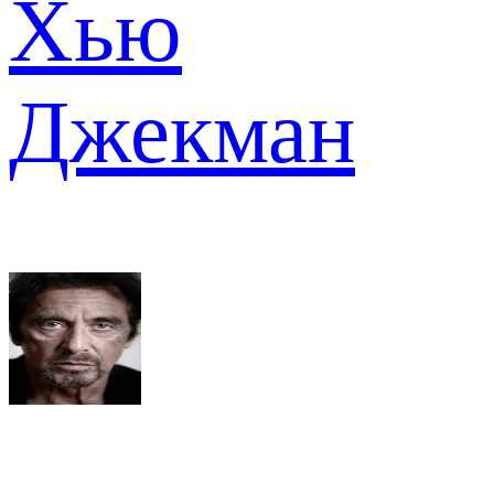
Хью
Джекман