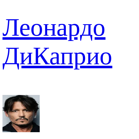
Леонардо
ДиКаприо