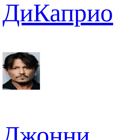
ДиКаприо
Джонни