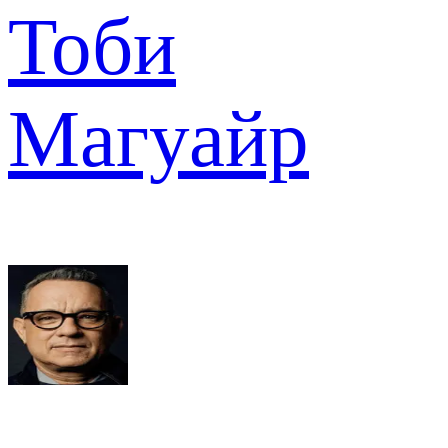
Тоби
Магуайр