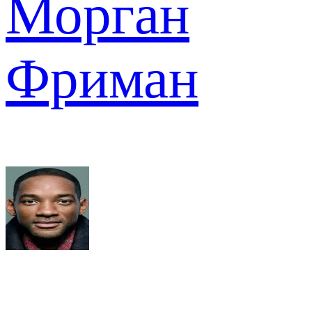
Морган
Фриман