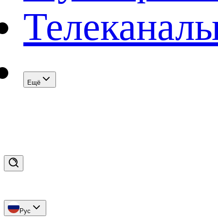
Телеканал
Eщё
Рус