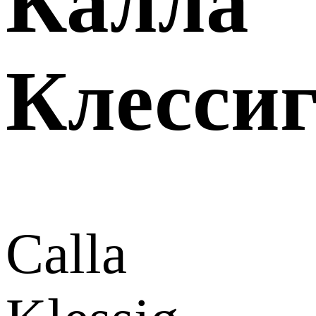
Калла
Клесси
Calla