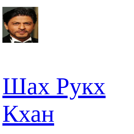
Шах Рукх
Кхан