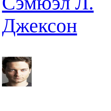
Сэмюэл Л.
Джексон