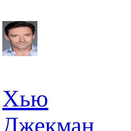
Хью
Джекман