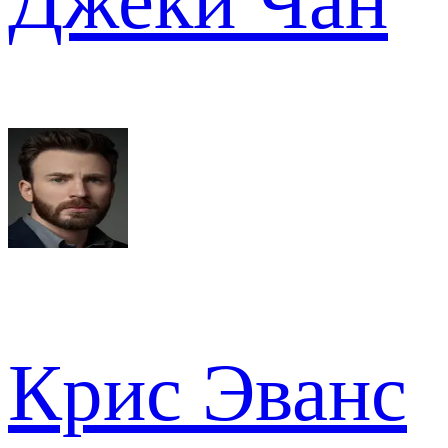
Джеки Чан
Крис Эванс