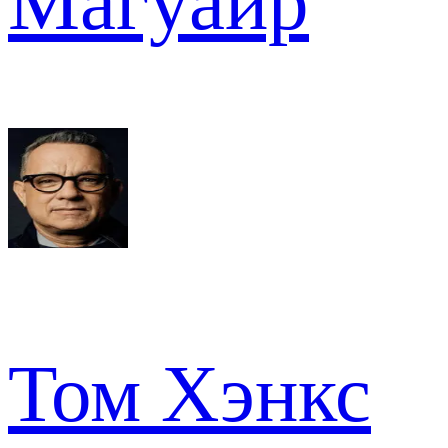
Магуайр
Том Хэнкс