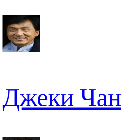
Джеки Чан