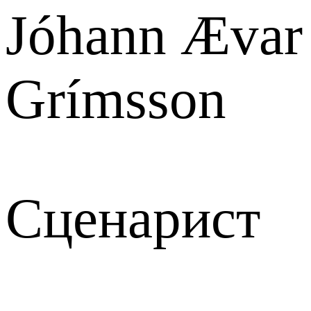
Jóhann Ævar
Grímsson
Сценарист