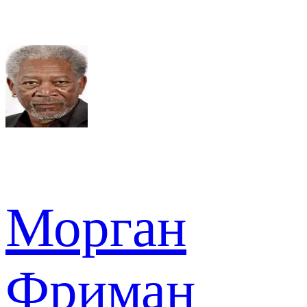
Морган
Фриман