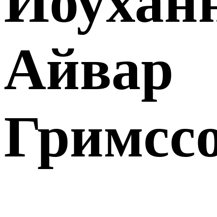
Йоухан
Айвар
Гримсс