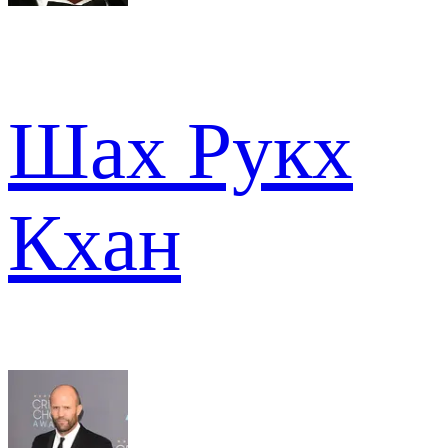
Шах Рукх
Кхан