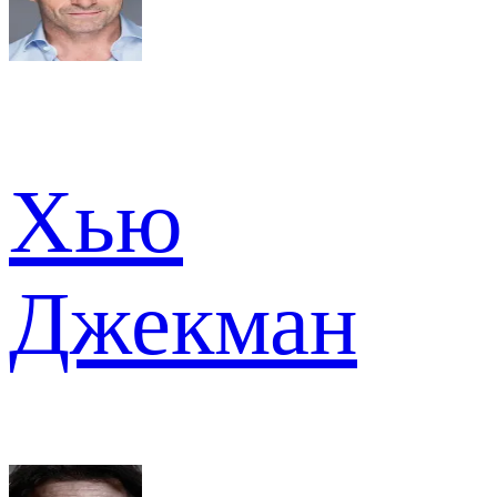
Хью
Джекман