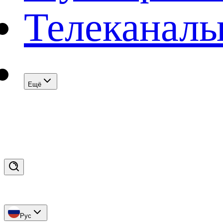
Телеканал
Eщё
Рус