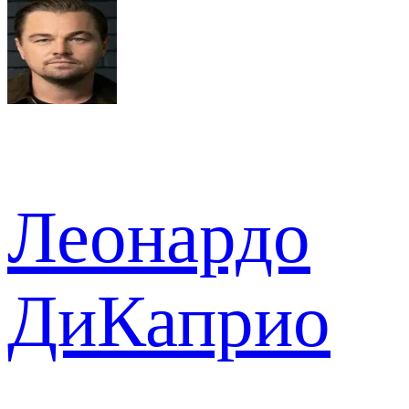
Леонардо
ДиКаприо