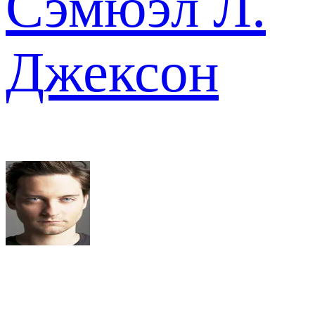
Сэмюэл Л.
Джексон