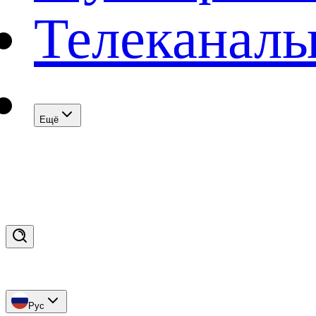
Телеканал
Eщё
Рус