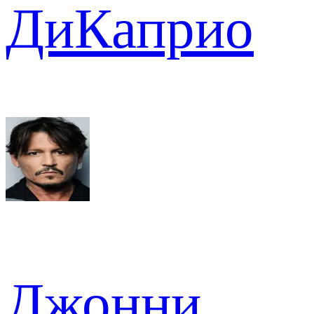
ДиКаприо
Джонни