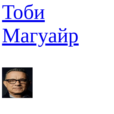
Тоби
Магуайр