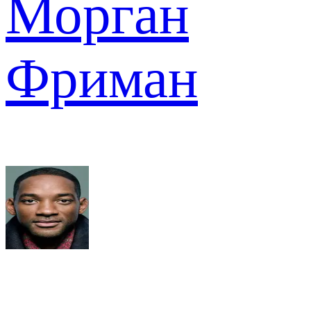
Морган
Фриман