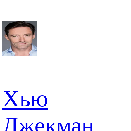
Хью
Джекман