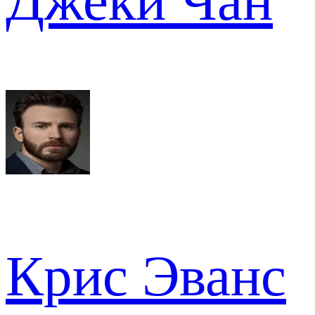
Джеки Чан
Крис Эванс