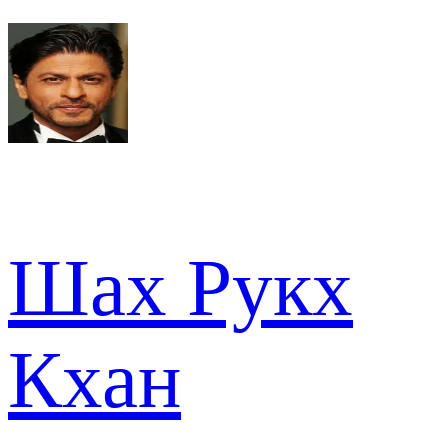
Шах Рукх
Кхан