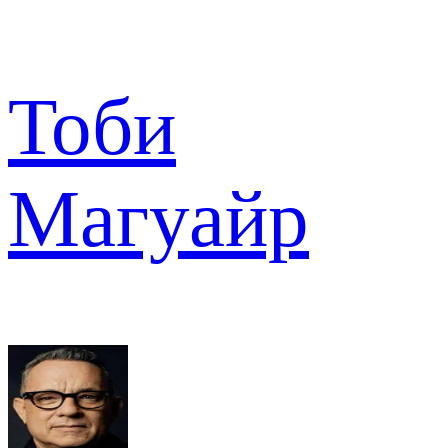
Тоби
Магуайр