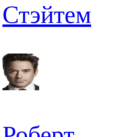
Стэйтем
Роберт