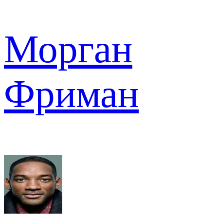
Морган
Фриман