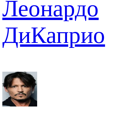
Леонардо
ДиКаприо