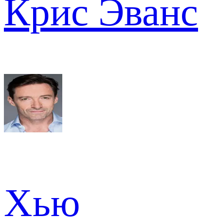
Крис Эванс
Хью