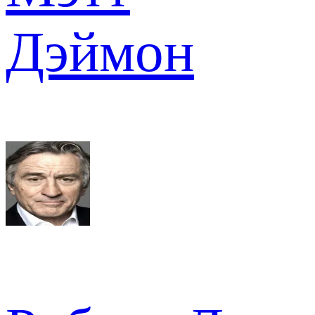
Дэймон