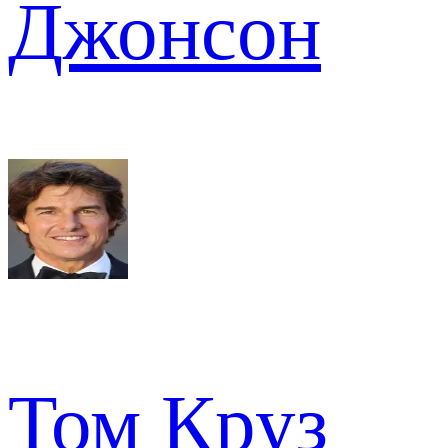
Джонсон
Том Круз