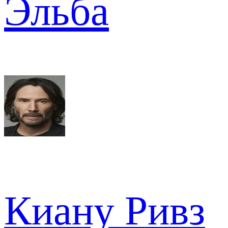
Эльба
Киану Ривз