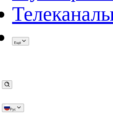
Телеканал
Eщё
Рус