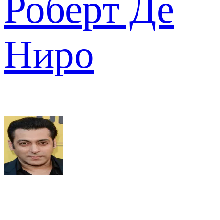
Роберт Де
Ниро