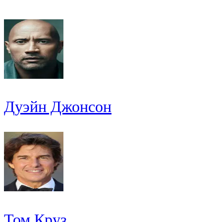
Дуэйн Джонсон
Том Круз