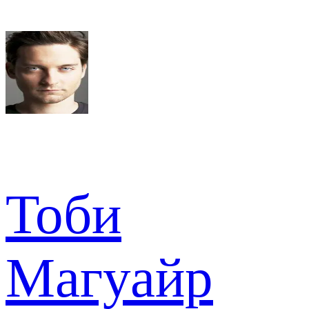
Тоби
Магуайр