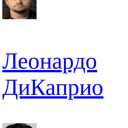
Леонардо
ДиКаприо