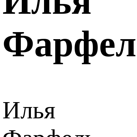
Илья
Фарфел
Илья