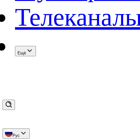
Телеканал
Eщё
Рус