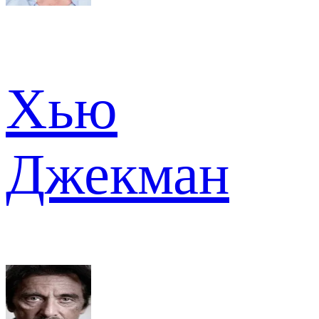
Хью
Джекман