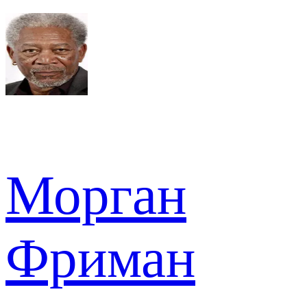
Морган
Фриман