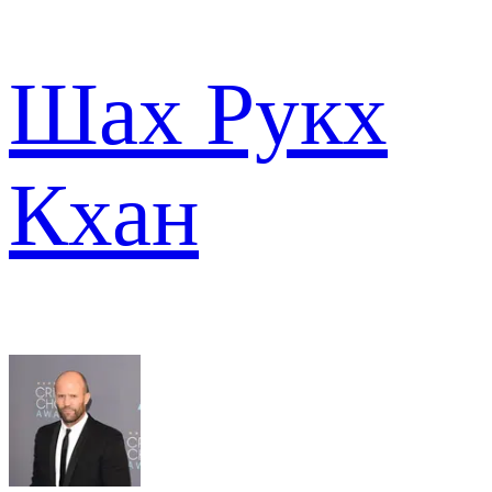
Шах Рукх
Кхан