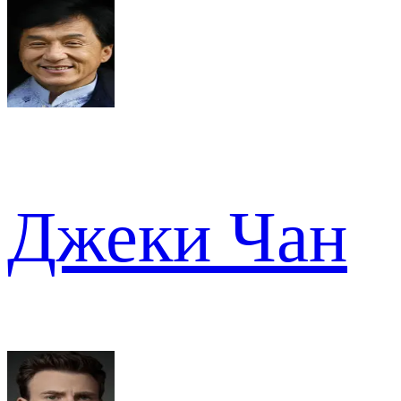
Джеки Чан