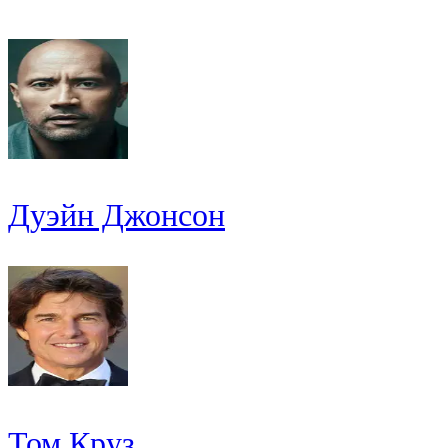
Дуэйн Джонсон
Том Круз