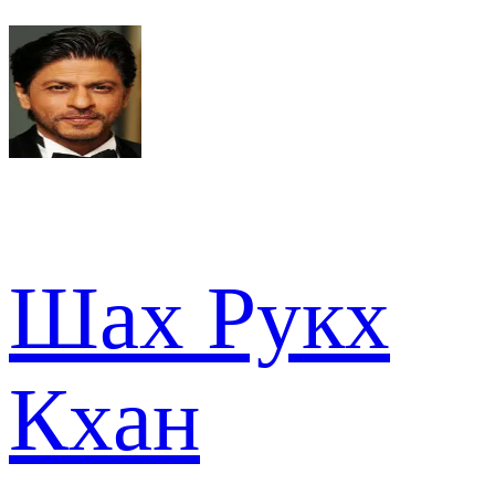
Шах Рукх
Кхан