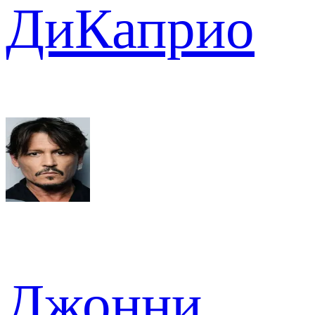
ДиКаприо
Джонни