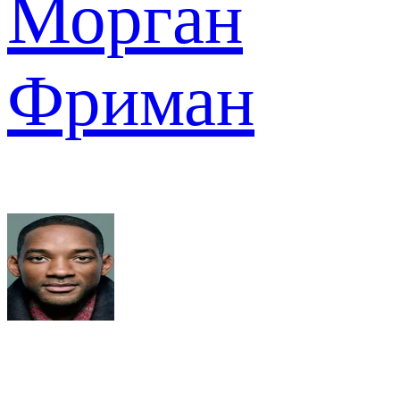
Морган
Фриман