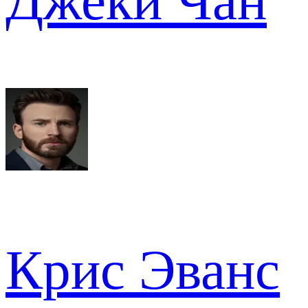
Джеки Чан
Крис Эванс