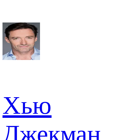
Хью
Джекман