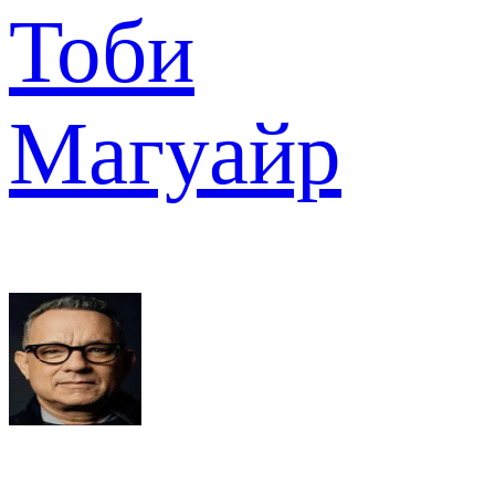
Тоби
Магуайр