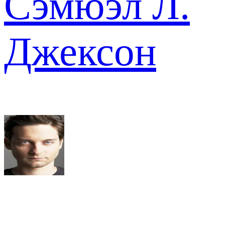
Сэмюэл Л.
Джексон