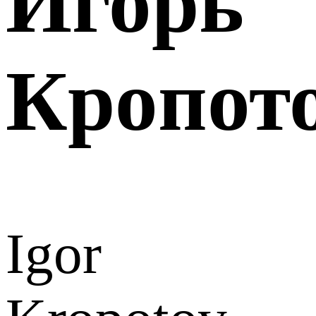
Игорь
Кропот
Igor