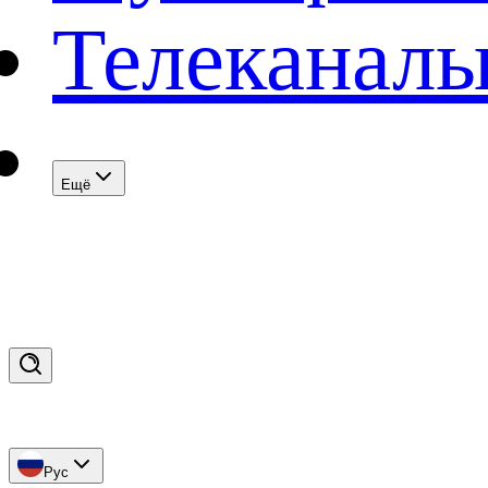
Телеканал
Eщё
Рус