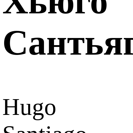
Хьюго
Сантья
Hugo