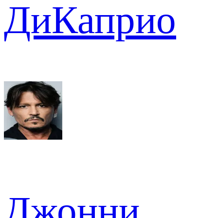
ДиКаприо
Джонни