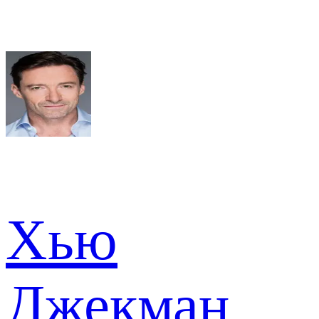
Хью
Джекман