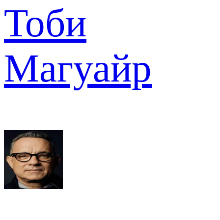
Тоби
Магуайр