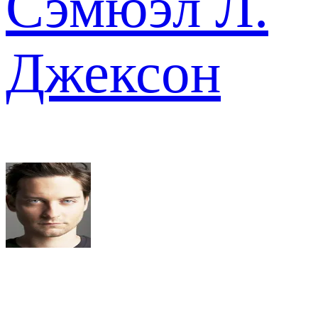
Сэмюэл Л.
Джексон