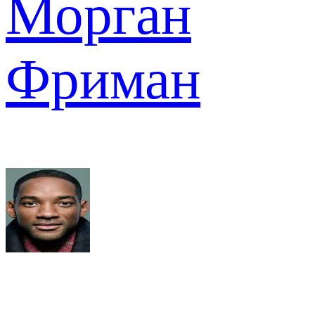
Морган
Фриман