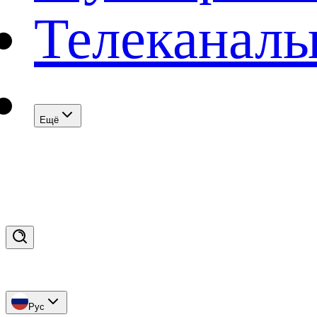
Телеканал
Eщё
Рус