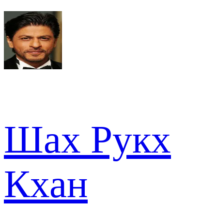
Шах Рукх
Кхан