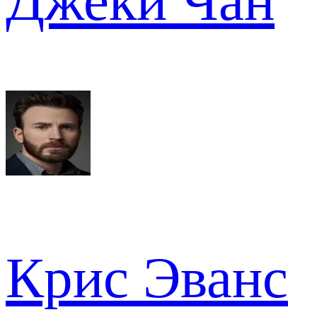
Джеки Чан
Крис Эванс