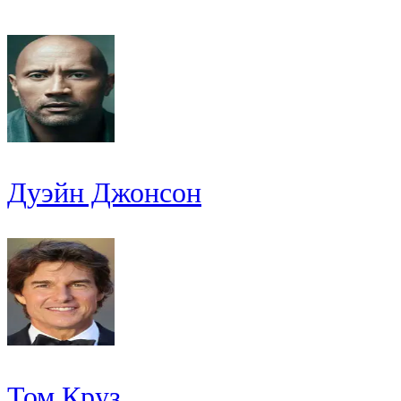
Дуэйн Джонсон
Том Круз