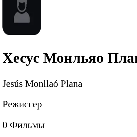
Хесус Монльяо Пла
Jesús Monllaó Plana
Режиссер
0
Фильмы