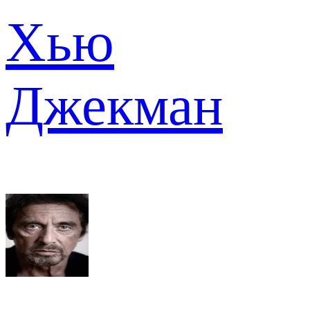
Хью
Джекман