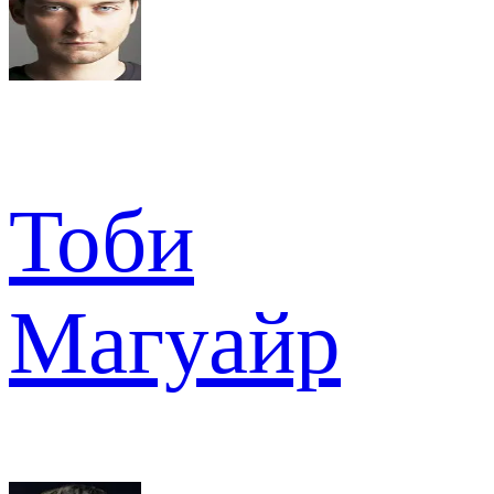
Тоби
Магуайр