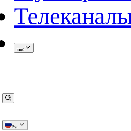
Телеканал
Eщё
Рус