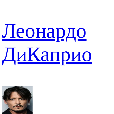
Леонардо
ДиКаприо