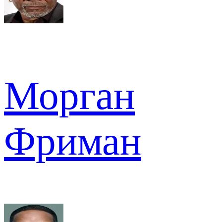
Морган
Фриман