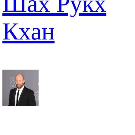
Шах Рукх
Кхан