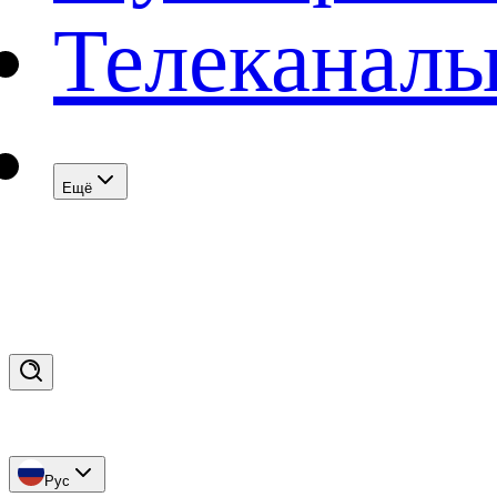
Телеканал
Eщё
Рус