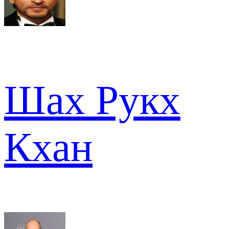
Шах Рукх
Кхан