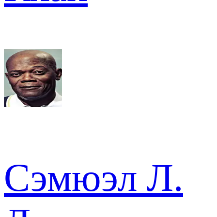
Сэмюэл Л.