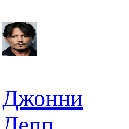
Джонни
Депп