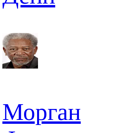
Морган