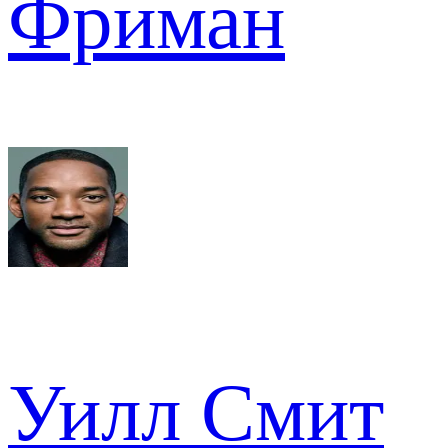
Фриман
Уилл Смит