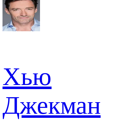
Хью
Джекман