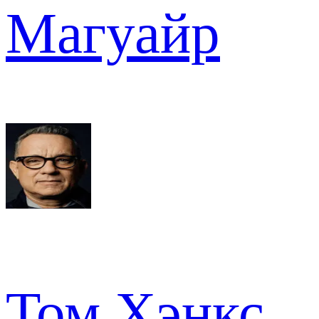
Магуайр
Том Хэнкс