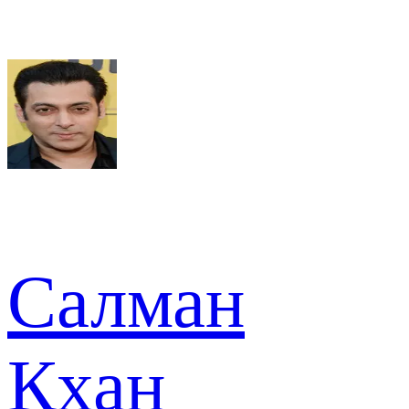
Салман
Кхан