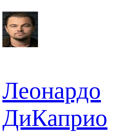
Леонардо
ДиКаприо