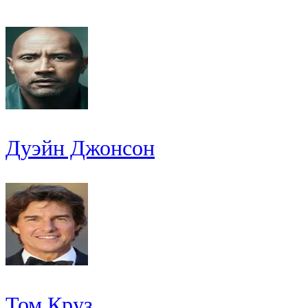
Дуэйн Джонсон
Том Круз