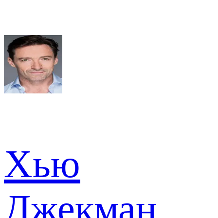
Хью
Джекман