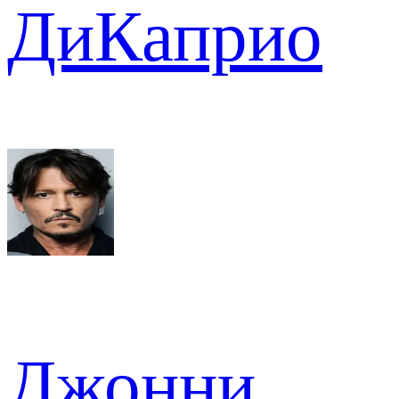
ДиКаприо
Джонни