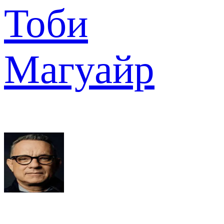
Тоби
Магуайр