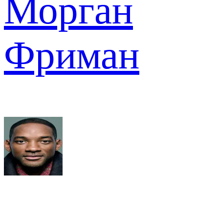
Морган
Фриман