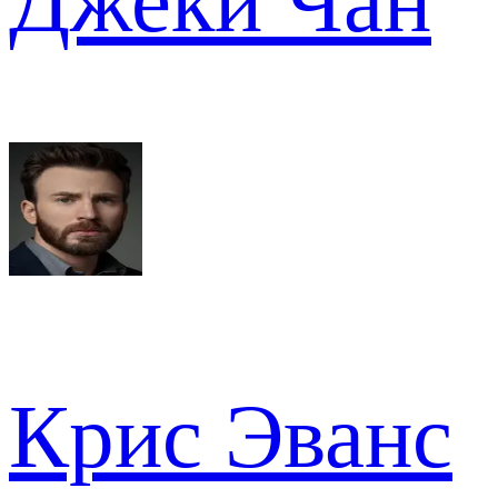
Джеки Чан
Крис Эванс