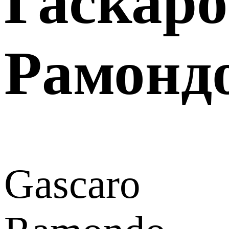
Гаскаро
Рамонд
Gascaro