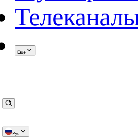
Телеканал
Eщё
Рус