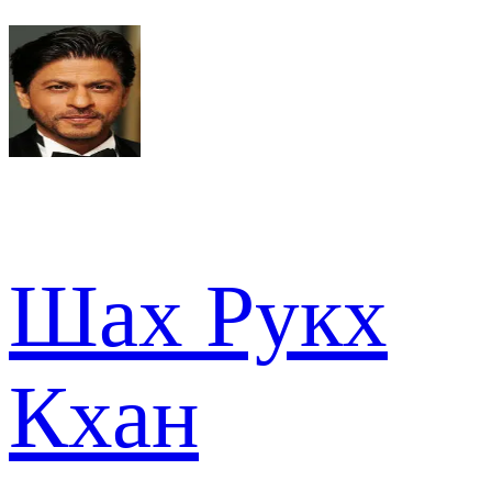
Шах Рукх
Кхан