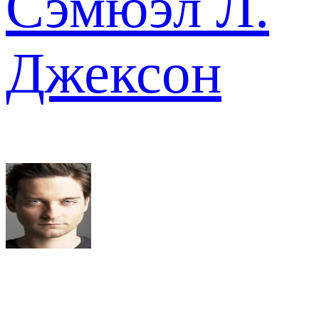
Сэмюэл Л.
Джексон