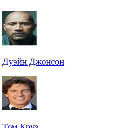
Дуэйн Джонсон
Том Круз