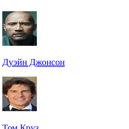
Дуэйн Джонсон
Том Круз