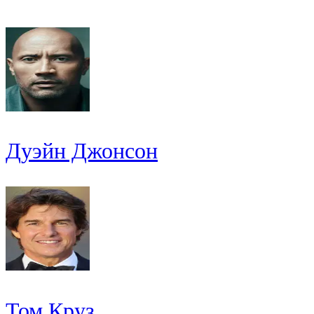
Дуэйн Джонсон
Том Круз