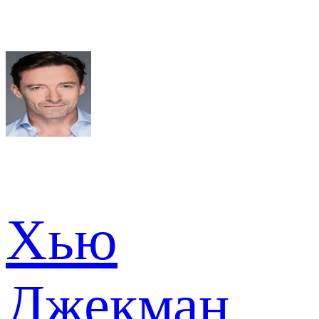
Хью
Джекман