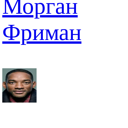
Морган
Фриман