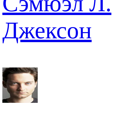
Сэмюэл Л.
Джексон