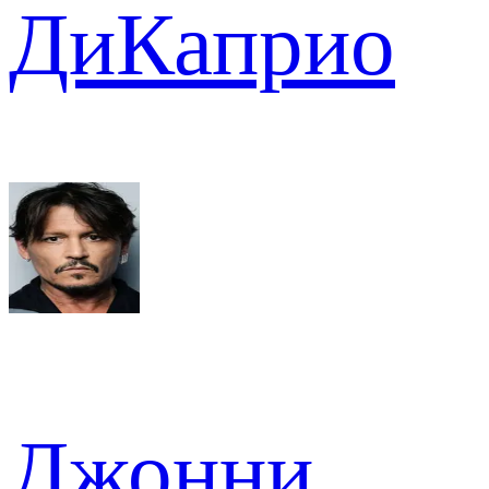
ДиКаприо
Джонни