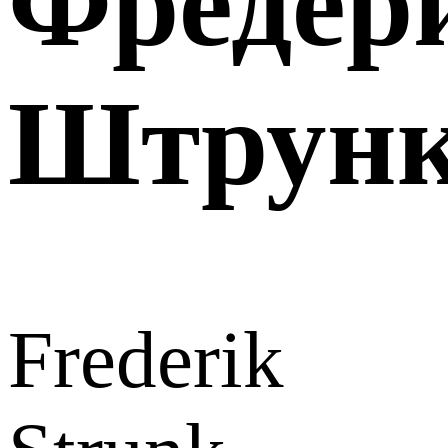
Фредер
Штрун
Frederik