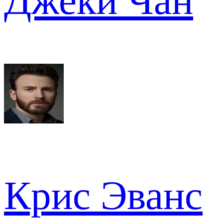
Джеки Чан
Крис Эванс