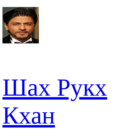
Шах Рукх
Кхан