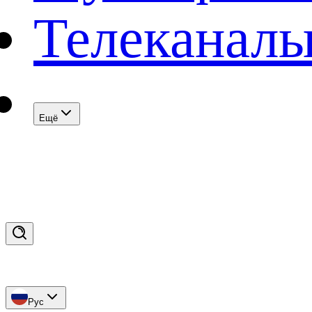
Телеканал
Eщё
Рус