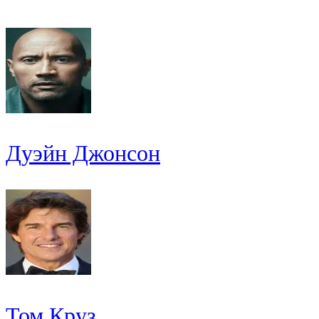
Дуэйн Джонсон
Том Круз