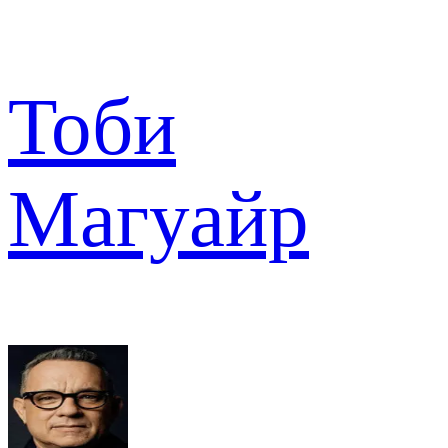
Тоби
Магуайр