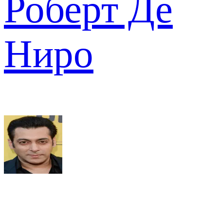
Роберт Де
Ниро