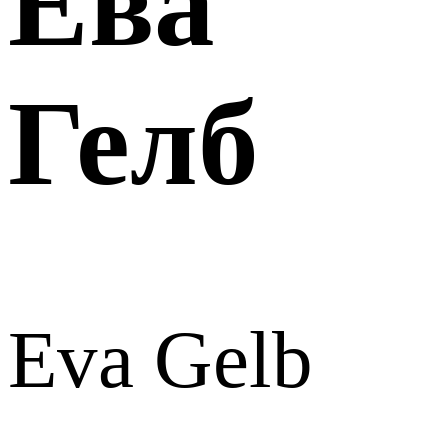
Ева
Гелб
Eva Gelb