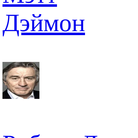
Дэймон