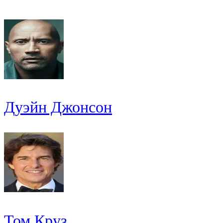
Дуэйн Джонсон
Том Круз