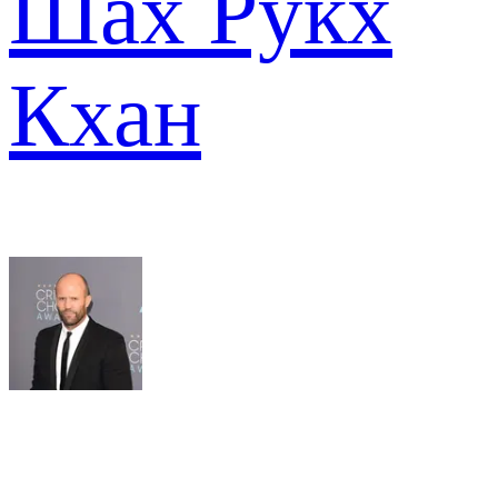
Шах Рукх
Кхан