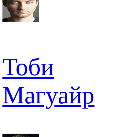
Тоби
Магуайр