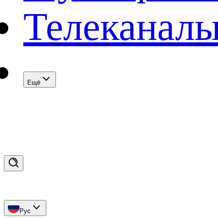
Телеканал
Eщё
Рус