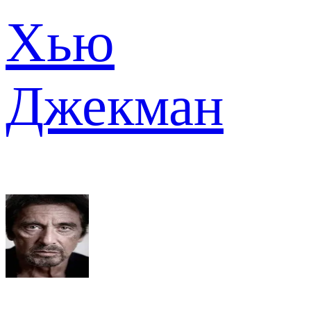
Хью
Джекман