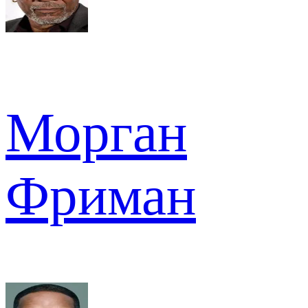
Морган
Фриман