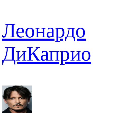
Леонардо
ДиКаприо