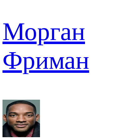
Морган
Фриман