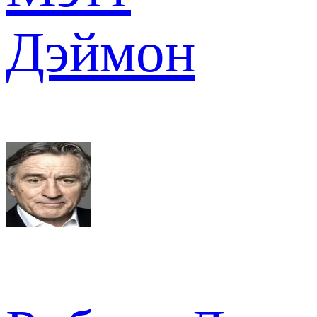
Дэймон