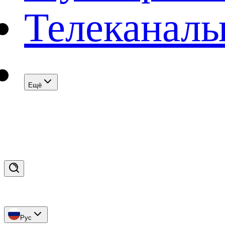
Телеканал
Eщё
Рус