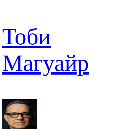
Тоби
Магуайр