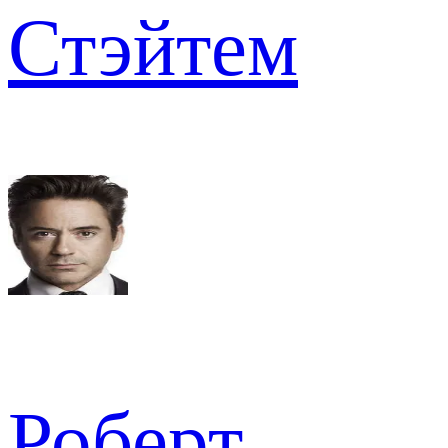
Стэйтем
Роберт