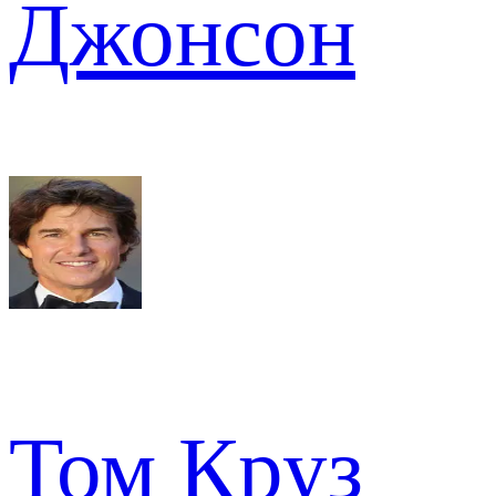
Джонсон
Том Круз