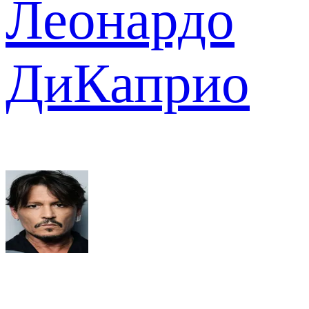
Леонардо
ДиКаприо