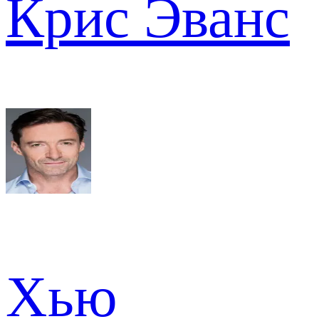
Крис Эванс
Хью