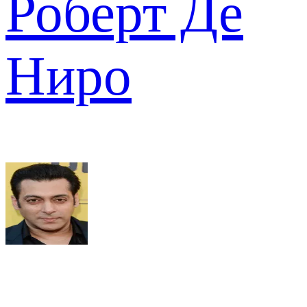
Роберт Де
Ниро