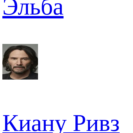
Эльба
Киану Ривз