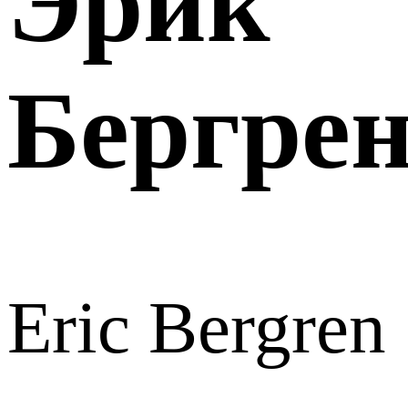
Эрик
Бергре
Eric Bergren