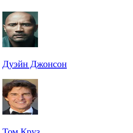
Дуэйн Джонсон
Том Круз