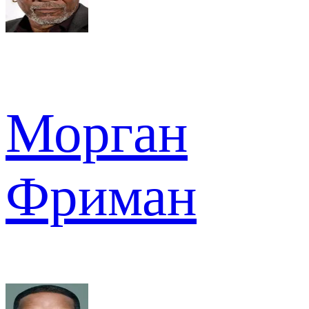
Морган
Фриман