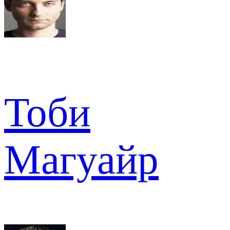
Тоби
Магуайр