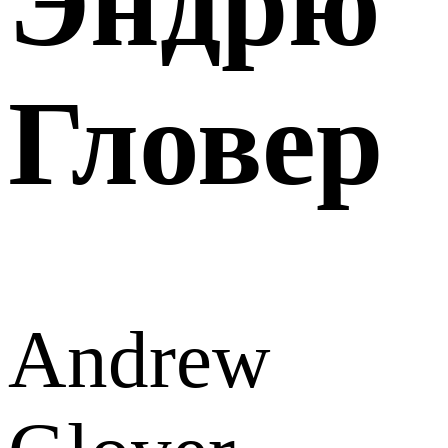
Эндрю
Гловер
Andrew