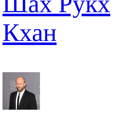
Шах Рукх
Кхан