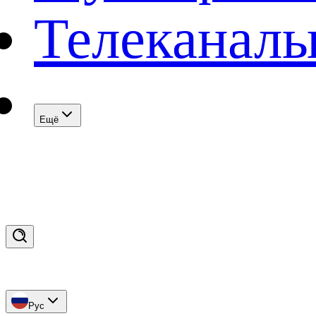
Телеканал
Eщё
Рус