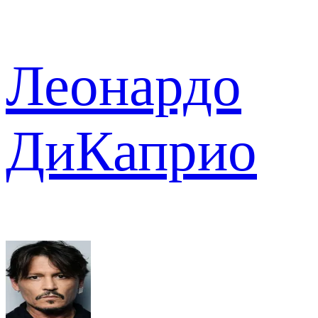
Леонардо
ДиКаприо