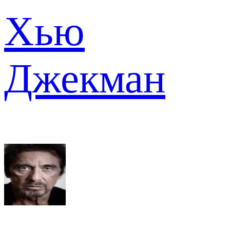
Хью
Джекман