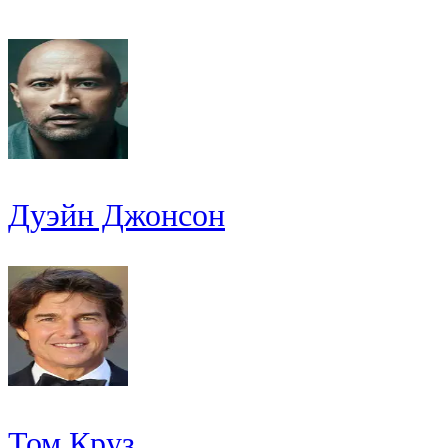
Дуэйн Джонсон
Том Круз