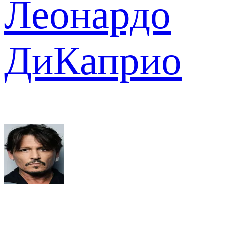
Леонардо
ДиКаприо