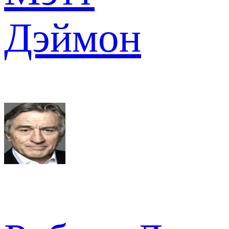
Дэймон