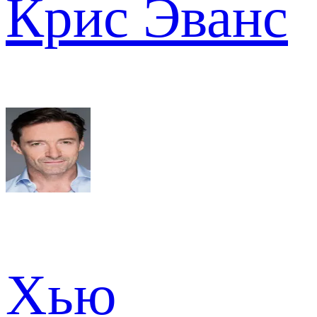
Крис Эванс
Хью