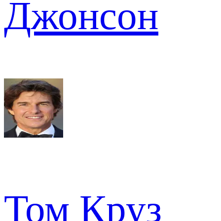
Джонсон
Том Круз