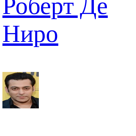
Роберт Де
Ниро