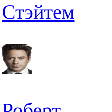
Стэйтем
Роберт