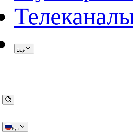
Телеканал
Eщё
Рус