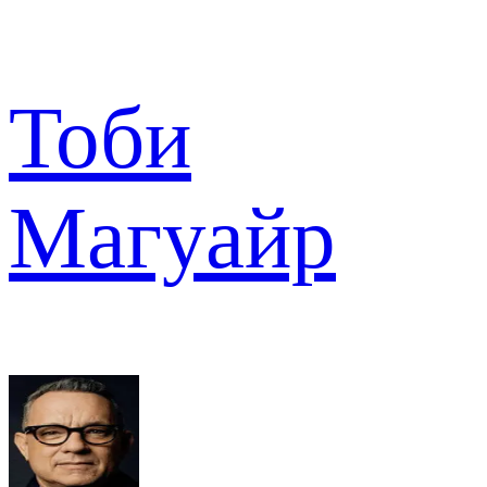
Тоби
Магуайр