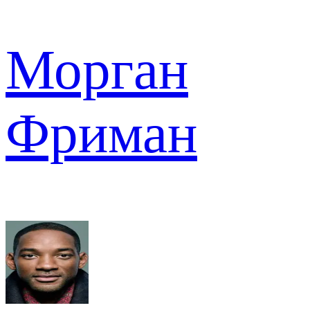
Морган
Фриман