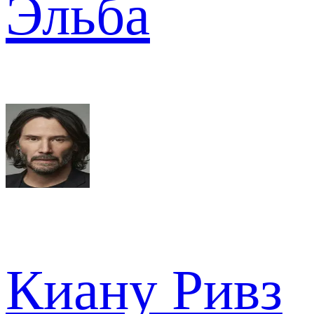
Эльба
Киану Ривз