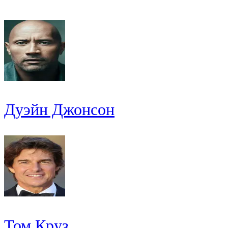
Дуэйн Джонсон
Том Круз