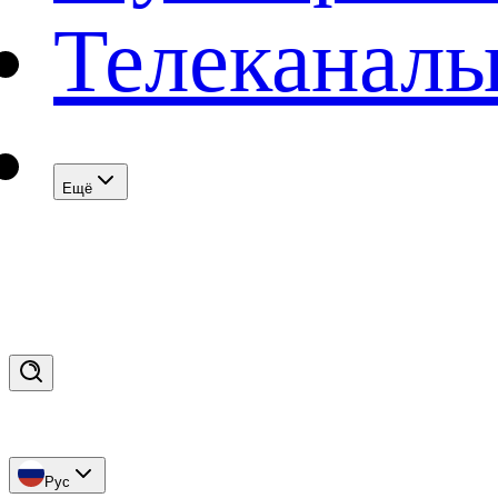
Телеканал
Eщё
Рус