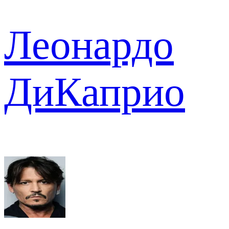
Леонардо
ДиКаприо