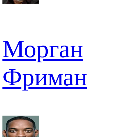
Морган
Фриман