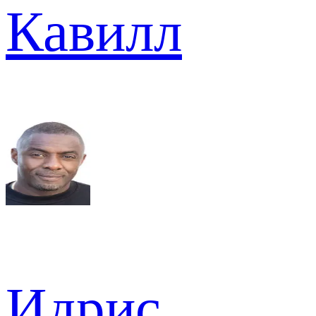
Кавилл
Идрис