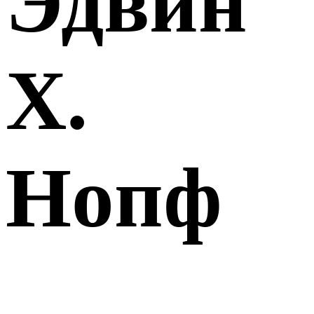
Эдвин
Х.
Нопф