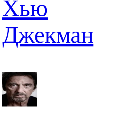
Хью
Джекман