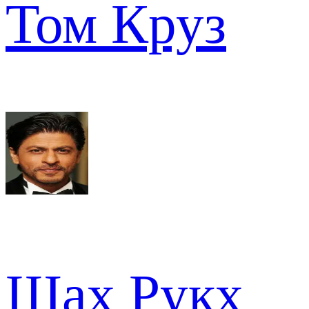
Том Круз
Шах Рукх