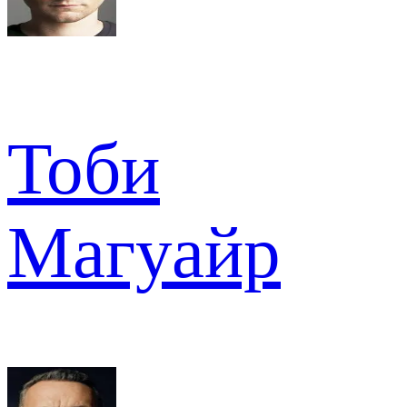
Тоби
Магуайр