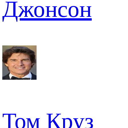
Джонсон
Том Круз