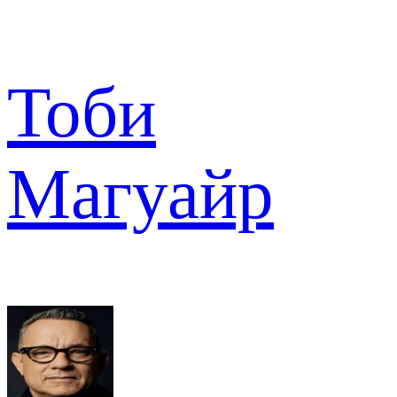
Тоби
Магуайр