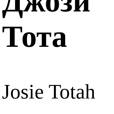
Джози
Тота
Josie Totah