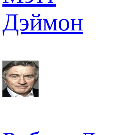
Дэймон