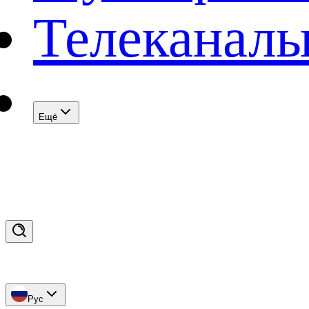
Телеканал
Eщё
Рус