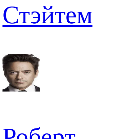
Стэйтем
Роберт