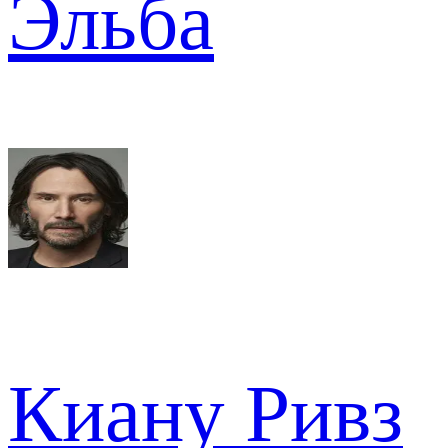
Эльба
Киану Ривз