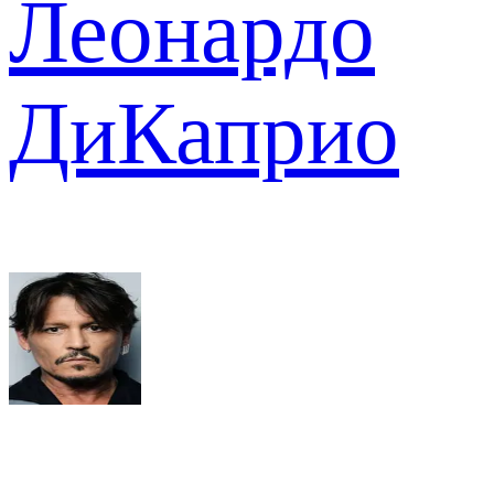
Леонардо
ДиКаприо