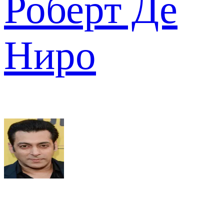
Роберт Де
Ниро