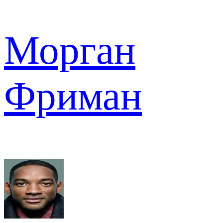
Морган
Фриман