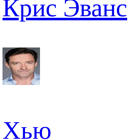
Крис Эванс
Хью