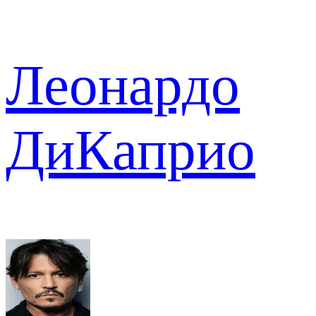
Леонардо
ДиКаприо