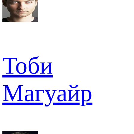
Тоби
Магуайр