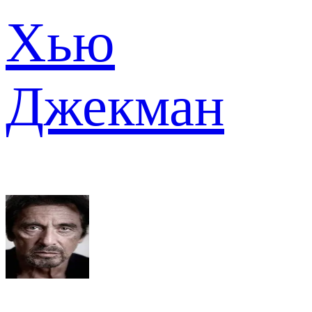
Хью
Джекман