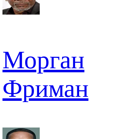
Морган
Фриман