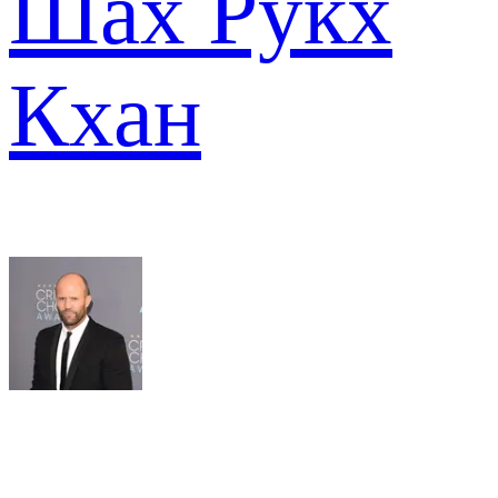
Шах Рукх
Кхан