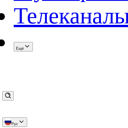
Телеканал
Eщё
Рус