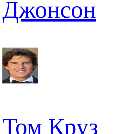
Джонсон
Том Круз