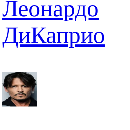
Леонардо
ДиКаприо