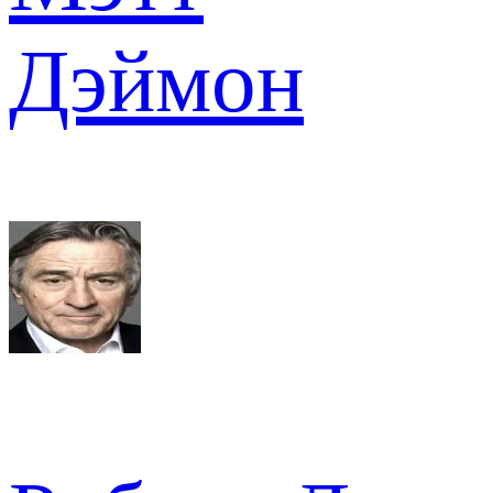
Дэймон