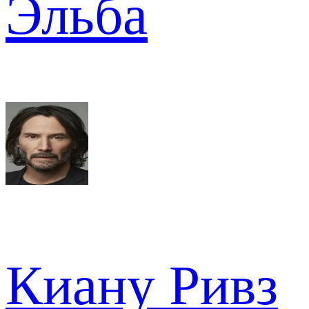
Эльба
Киану Ривз