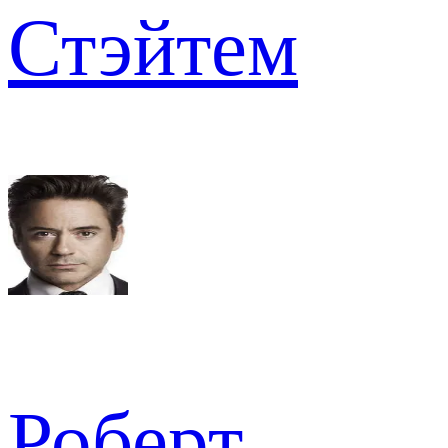
Стэйтем
Роберт