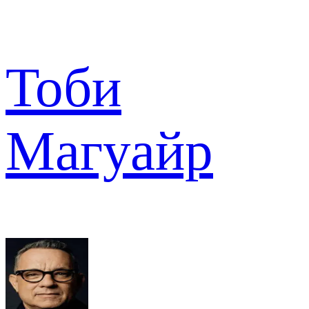
Тоби
Магуайр