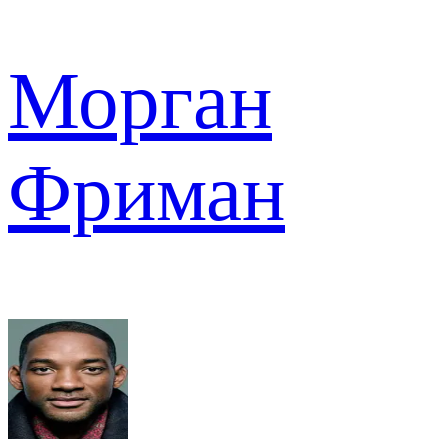
Морган
Фриман