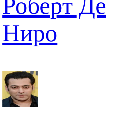
Роберт Де
Ниро