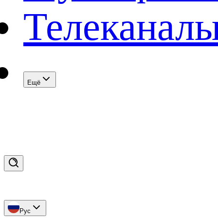
Телеканал
Eщё
Рус