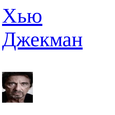
Хью
Джекман