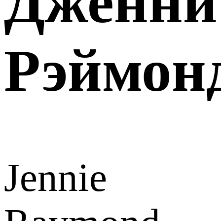
Дженни
Рэймон
Jennie