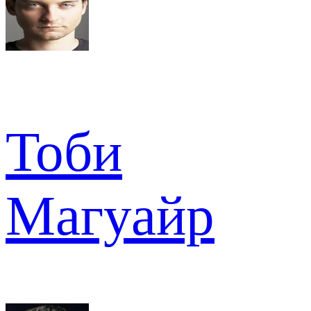
Тоби
Магуайр