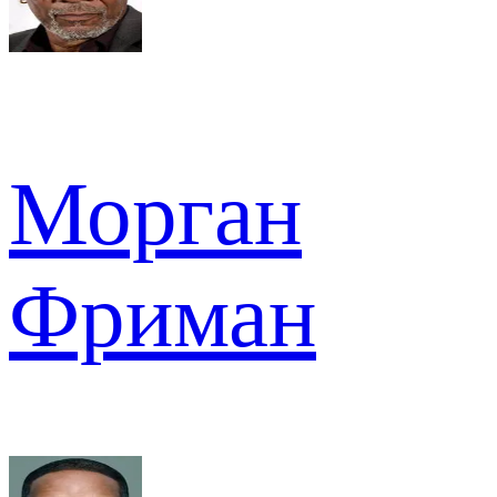
Морган
Фриман