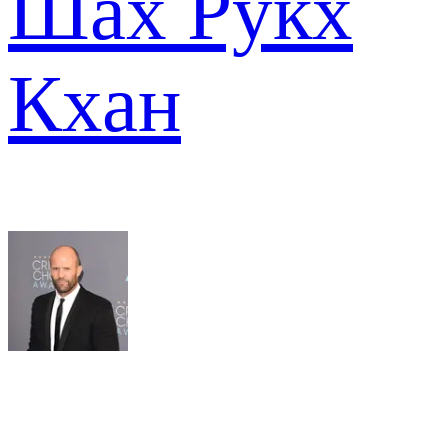
Шах Рукх
Кхан