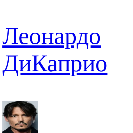
Леонардо
ДиКаприо