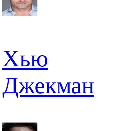
Хью
Джекман