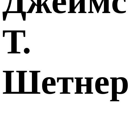
Джеймс
Т.
Шетнер