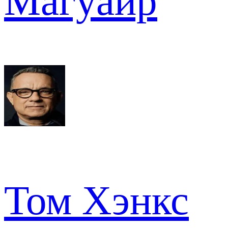
Магуайр
Том Хэнкс