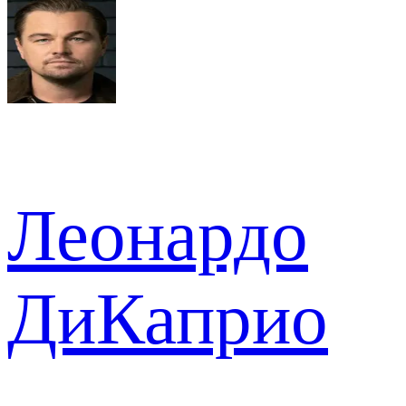
Леонардо
ДиКаприо