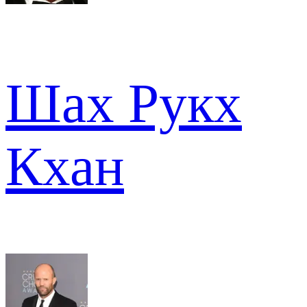
Шах Рукх
Кхан