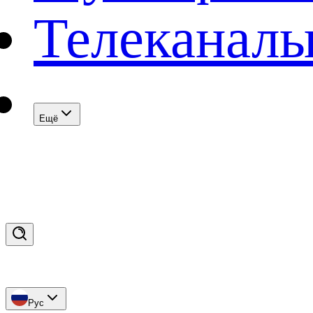
Телеканал
Eщё
Рус