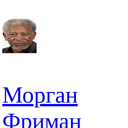
Морган
Фриман