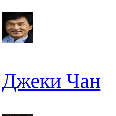
Джеки Чан