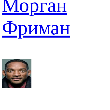
Морган
Фриман