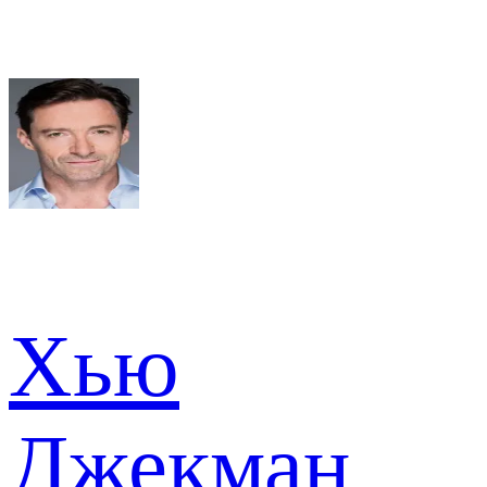
Хью
Джекман