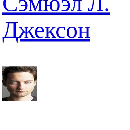
Сэмюэл Л.
Джексон