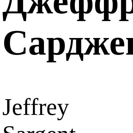
Джефф
Сардже
Jeffrey