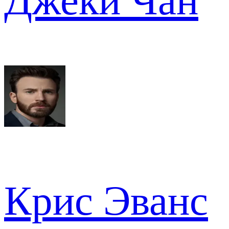
Джеки Чан
Крис Эванс