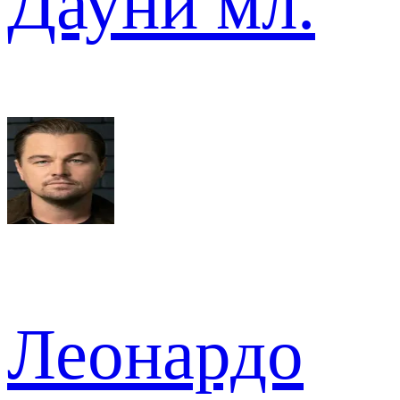
Дауни мл.
Леонардо