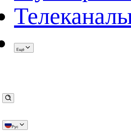
Телеканал
Eщё
Рус