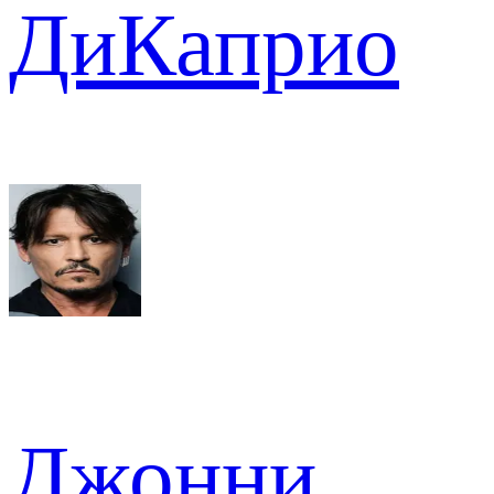
ДиКаприо
Джонни