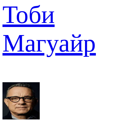
Тоби
Магуайр