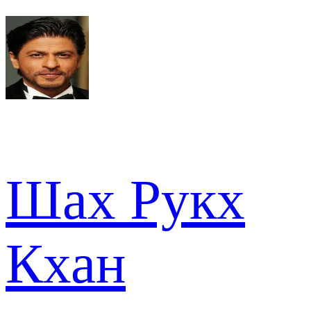
Шах Рукх
Кхан