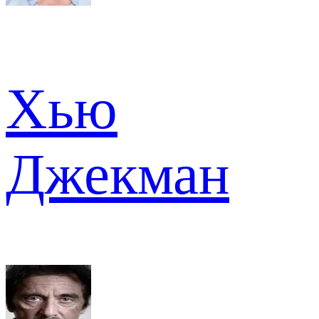
Хью
Джекман