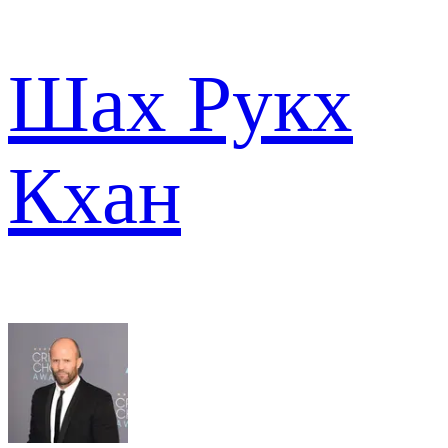
Шах Рукх
Кхан