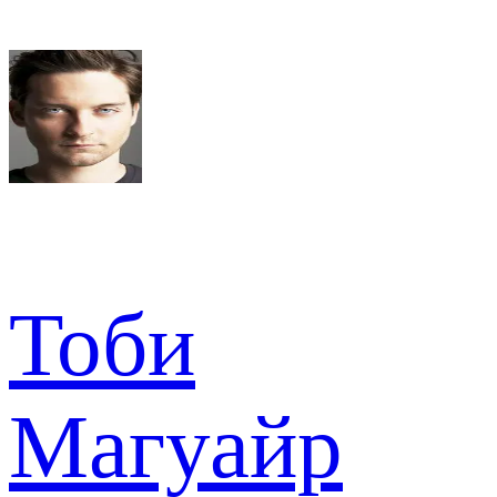
Тоби
Магуайр