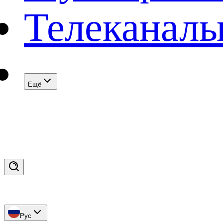
Телеканал
Eщё
Рус