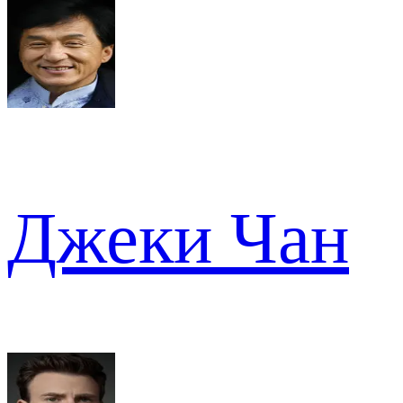
Джеки Чан