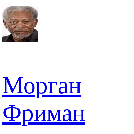
Морган
Фриман