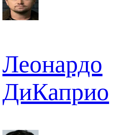
Леонардо
ДиКаприо