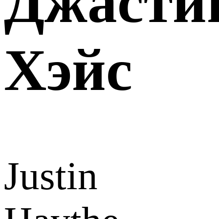
Джасти
Хэйс
Justin