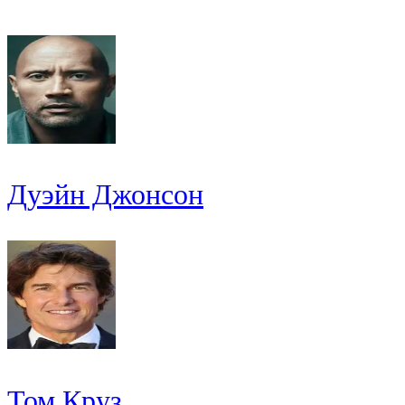
Дуэйн Джонсон
Том Круз