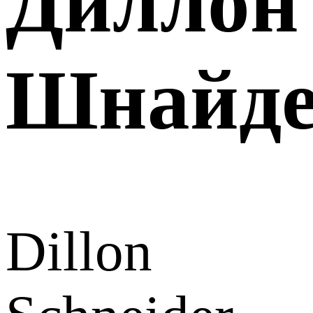
Диллон
Шнайд
Dillon