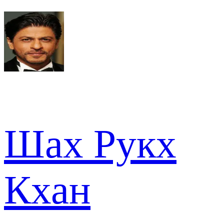
Шах Рукх
Кхан