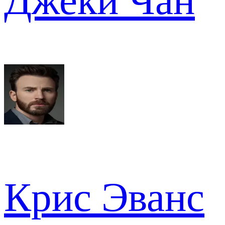
Джеки Чан
Крис Эванс