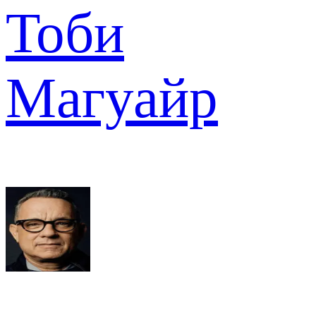
Тоби
Магуайр