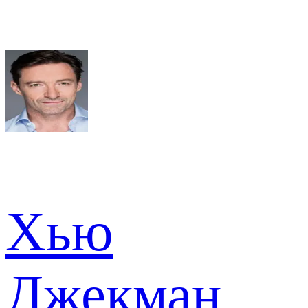
Хью
Джекман