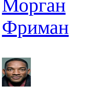
Морган
Фриман