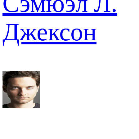
Сэмюэл Л.
Джексон