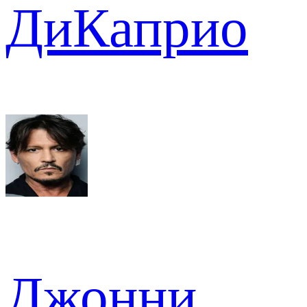
ДиКаприо
Джонни