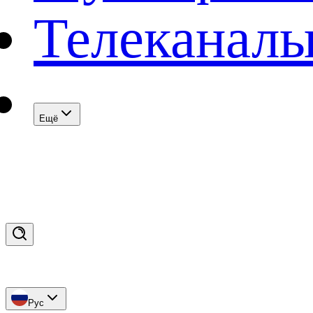
Телеканал
Eщё
Рус