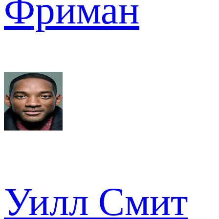
Фриман
Уилл Смит