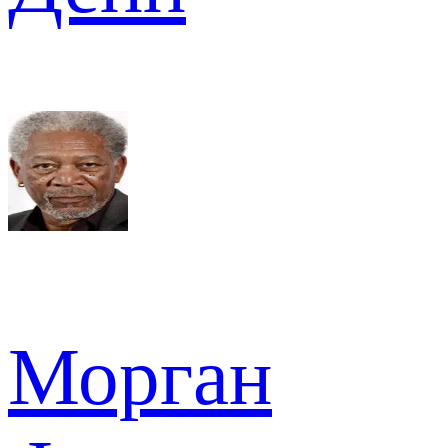
Морган