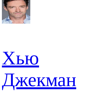
Хью
Джекман