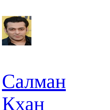
Салман
Кхан