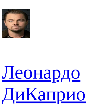
Леонардо
ДиКаприо