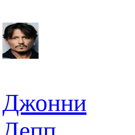
Джонни
Депп