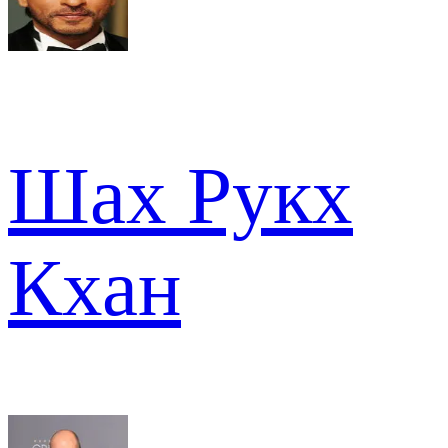
Шах Рукх
Кхан