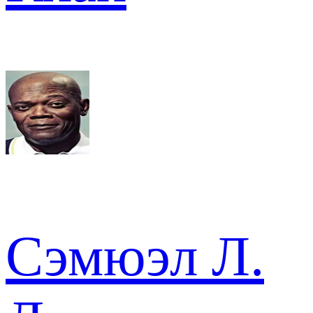
Сэмюэл Л.