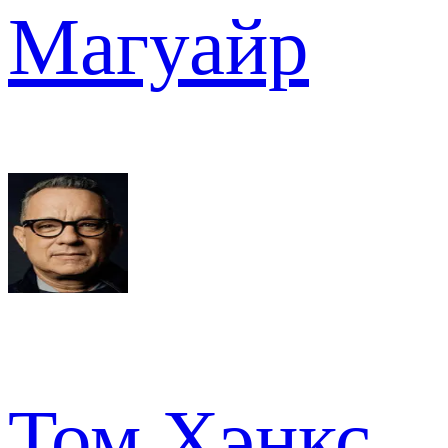
Магуайр
Том Хэнкс