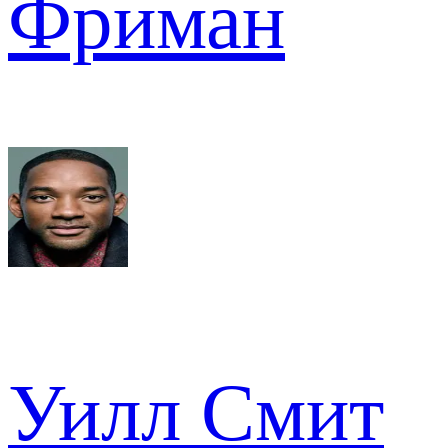
Фриман
Уилл Смит