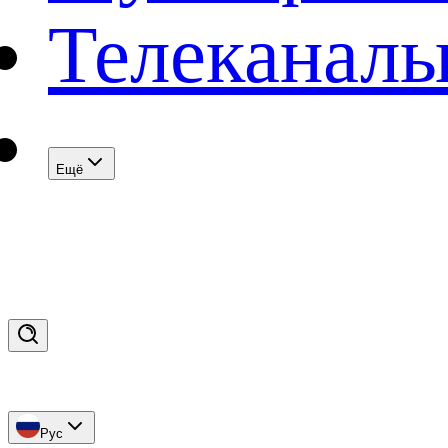
Телеканал
Eщё
Рус