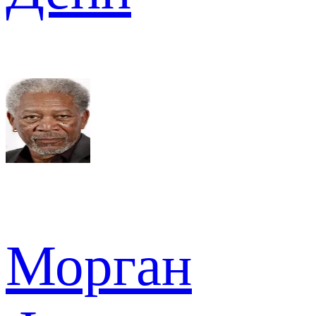
Морган