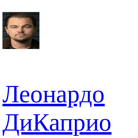
Леонардо
ДиКаприо