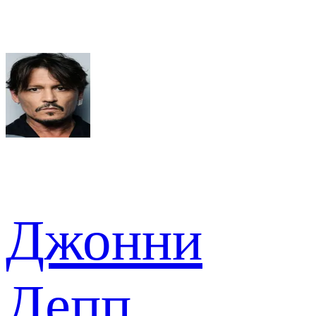
Джонни
Депп