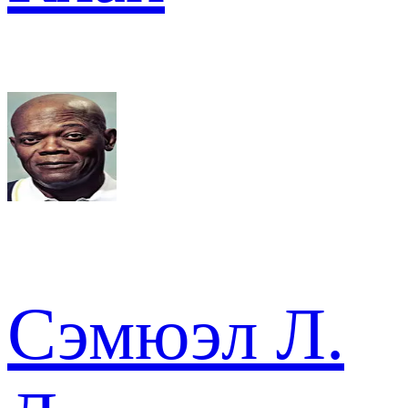
Сэмюэл Л.