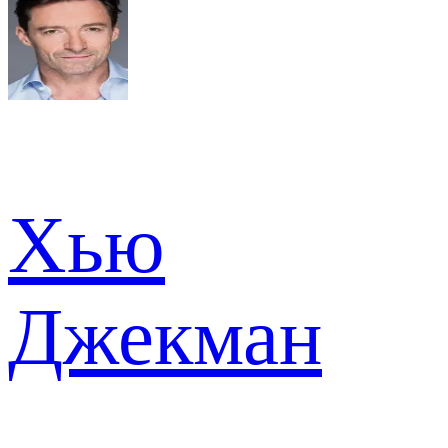
Хью
Джекман