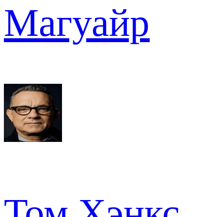
Магуайр
Том Хэнкс