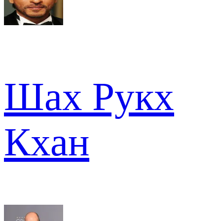
Шах Рукх
Кхан