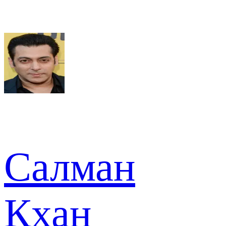
Салман
Кхан