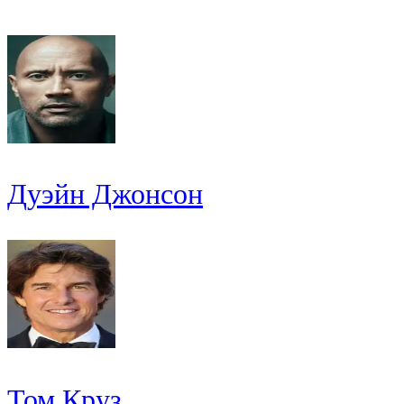
Дуэйн Джонсон
Том Круз