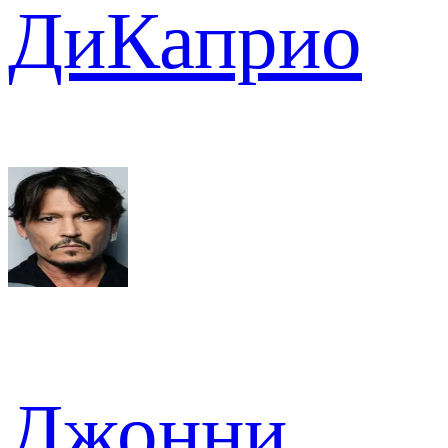
ДиКаприо
Джонни