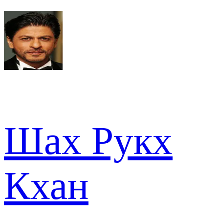
Шах Рукх
Кхан