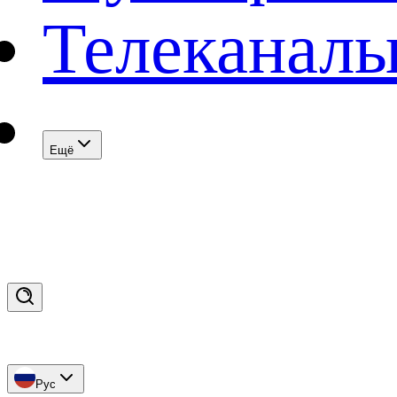
Телеканал
Eщё
Рус