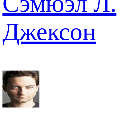
Сэмюэл Л.
Джексон