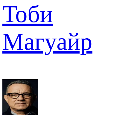
Тоби
Магуайр