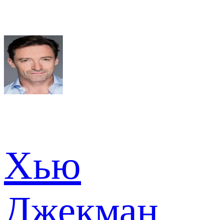
Хью
Джекман