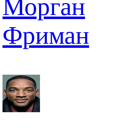
Морган
Фриман