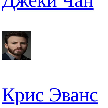
Джеки Чан
Крис Эванс