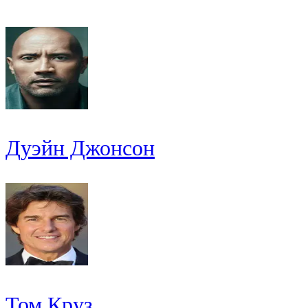
Дуэйн Джонсон
Том Круз